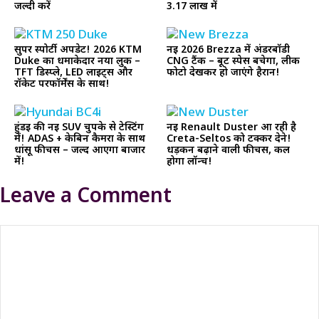
जल्दी करें
₹3.17 लाख में
सुपर स्पोर्टी अपडेट! 2026 KTM
नई 2026 Brezza में अंडरबॉडी
Duke का धमाकेदार नया लुक –
CNG टैंक – बूट स्पेस बचेगा, लीक
TFT डिस्प्ले, LED लाइट्स और
फोटो देखकर हो जाएंगे हैरान!
रॉकेट परफॉर्मेंस के साथ!
हुंडई की नई SUV चुपके से टेस्टिंग
नई Renault Duster आ रही है
में! ADAS + केबिन कैमरा के साथ
Creta-Seltos को टक्कर देने!
धांसू फीचर्स – जल्द आएगा बाजार
धड़कन बढ़ाने वाली फीचर्स, कल
में!
होगा लॉन्च!
Leave a Comment
Comment