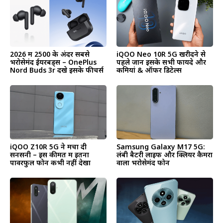
2026 में ₹2500 के अंदर सबसे
iQOO Neo 10R 5G खरीदने से
भरोसेमंद ईयरबड्स – OnePlus
पहले जानें इसके सभी फायदे और
Nord Buds 3r देंखे इसके फीचर्स
कमियां & ऑफर डिटेल्स
iQOO Z10R 5G ने मचा दी
Samsung Galaxy M17 5G:
सनसनी – इस कीमत में इतना
लंबी बैटरी लाइफ और क्लियर कैमरा
पावरफुल फोन कभी नहीं देखा
वाला भरोसेमंद फोन