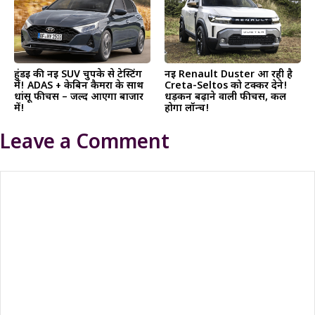
हुंडई की नई SUV चुपके से टेस्टिंग
नई Renault Duster आ रही है
में! ADAS + केबिन कैमरा के साथ
Creta-Seltos को टक्कर देने!
धांसू फीचर्स – जल्द आएगा बाजार
धड़कन बढ़ाने वाली फीचर्स, कल
में!
होगा लॉन्च!
Leave a Comment
Comment