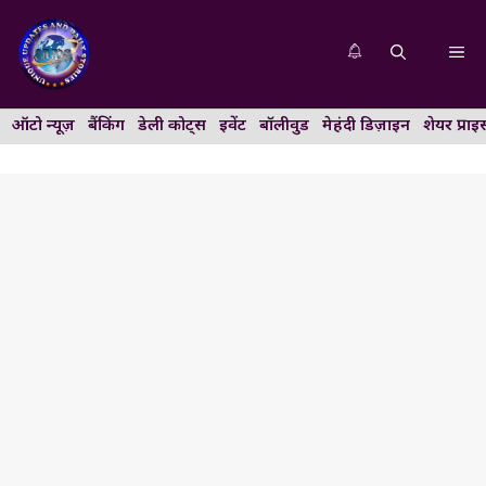
Skip
to
Me
content
ऑटो न्यूज़
बैंकिंग
डेली कोट्स
इवेंट
बॉलीवुड
मेहंदी डिज़ाइन
शेयर प्राइ