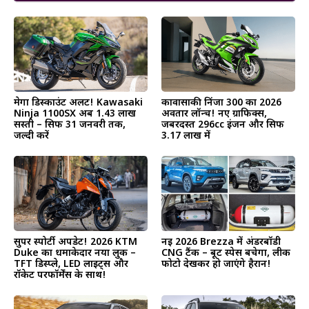
मेगा डिस्काउंट अलर्ट! Kawasaki
कावासाकी निंजा 300 का 2026
Ninja 1100SX अब ₹1.43 लाख
अवतार लॉन्च! नए ग्राफिक्स,
सस्ती – सिर्फ 31 जनवरी तक,
जबरदस्त 296cc इंजन और सिर्फ
जल्दी करें
₹3.17 लाख में
सुपर स्पोर्टी अपडेट! 2026 KTM
नई 2026 Brezza में अंडरबॉडी
Duke का धमाकेदार नया लुक –
CNG टैंक – बूट स्पेस बचेगा, लीक
TFT डिस्प्ले, LED लाइट्स और
फोटो देखकर हो जाएंगे हैरान!
रॉकेट परफॉर्मेंस के साथ!