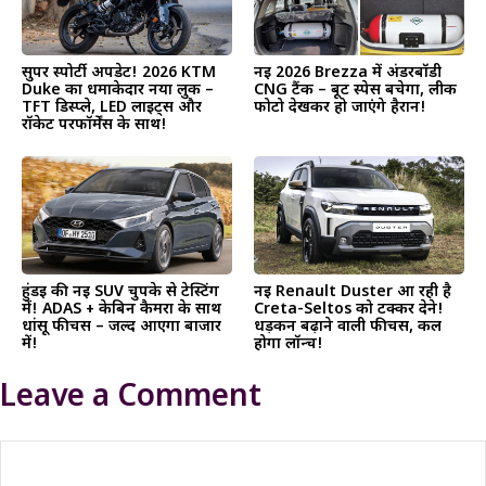
सुपर स्पोर्टी अपडेट! 2026 KTM
नई 2026 Brezza में अंडरबॉडी
Duke का धमाकेदार नया लुक –
CNG टैंक – बूट स्पेस बचेगा, लीक
TFT डिस्प्ले, LED लाइट्स और
फोटो देखकर हो जाएंगे हैरान!
रॉकेट परफॉर्मेंस के साथ!
हुंडई की नई SUV चुपके से टेस्टिंग
नई Renault Duster आ रही है
में! ADAS + केबिन कैमरा के साथ
Creta-Seltos को टक्कर देने!
धांसू फीचर्स – जल्द आएगा बाजार
धड़कन बढ़ाने वाली फीचर्स, कल
में!
होगा लॉन्च!
Leave a Comment
Comment