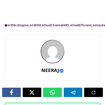
#350ccEngine
,
#CB350
,
#DualChannelABS
,
#FuelEfficient
,
#Honda
NEERAJ