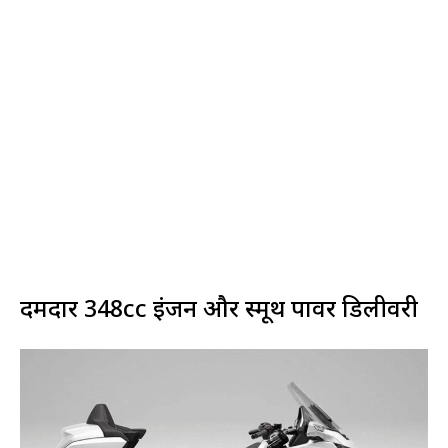
दमदार 348cc इंजन और स्मूथ पावर डिलीवरी