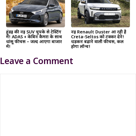
हुंडई की नई SUV चुपके से टेस्टिंग
नई Renault Duster आ रही है
में! ADAS + केबिन कैमरा के साथ
Creta-Seltos को टक्कर देने!
धांसू फीचर्स – जल्द आएगा बाजार
धड़कन बढ़ाने वाली फीचर्स, कल
में!
होगा लॉन्च!
Leave a Comment
Comment