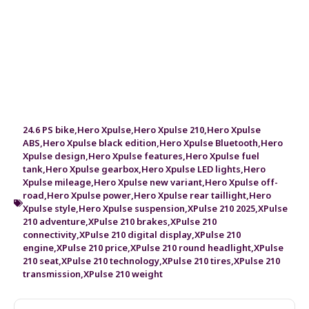
24.6 PS bike
,
Hero Xpulse
,
Hero Xpulse 210
,
Hero Xpulse
ABS
,
Hero Xpulse black edition
,
Hero Xpulse Bluetooth
,
Hero
Xpulse design
,
Hero Xpulse features
,
Hero Xpulse fuel
tank
,
Hero Xpulse gearbox
,
Hero Xpulse LED lights
,
Hero
Xpulse mileage
,
Hero Xpulse new variant
,
Hero Xpulse off-
road
,
Hero Xpulse power
,
Hero Xpulse rear taillight
,
Hero
Xpulse style
,
Hero Xpulse suspension
,
XPulse 210 2025
,
XPulse
210 adventure
,
XPulse 210 brakes
,
XPulse 210
connectivity
,
XPulse 210 digital display
,
XPulse 210
engine
,
XPulse 210 price
,
XPulse 210 round headlight
,
XPulse
210 seat
,
XPulse 210 technology
,
XPulse 210 tires
,
XPulse 210
transmission
,
XPulse 210 weight