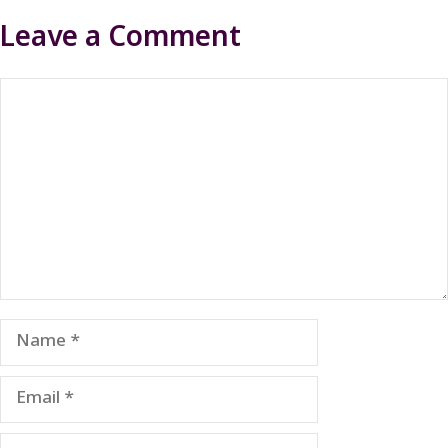
Leave a Comment
Comment
Name
Email
Website