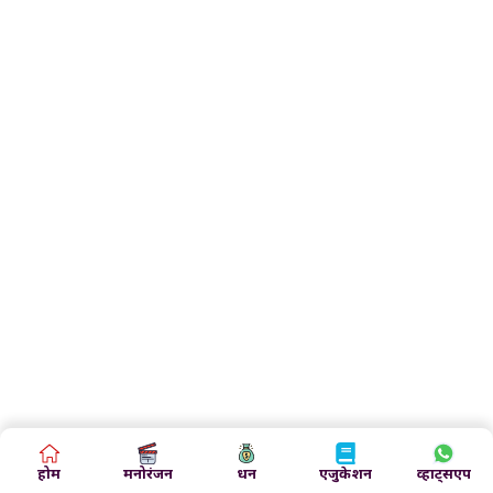
होम
मनोरंजन
धन
एजुकेशन
व्हाट्सएप