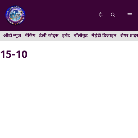
Skip
to
Me
content
ऑटो न्यूज़
बैंकिंग
डेली कोट्स
इवेंट
बॉलीवुड
मेहंदी डिज़ाइन
शेयर प्राइ
15-10