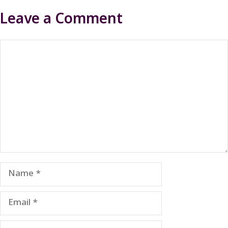
Leave a Comment
Comment
Name
Email
Website