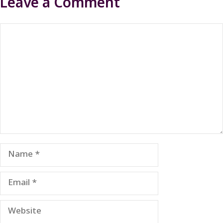
Leave a Comment
Comment
Name
Email
Website