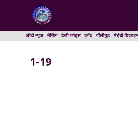
Skip
to
content
ऑटो न्यूज़
बैंकिंग
डेली कोट्स
इवेंट
बॉलीवुड
मेहंदी डिज़ाइ
1-19