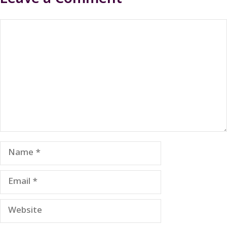
Comment
Name
Email
Website