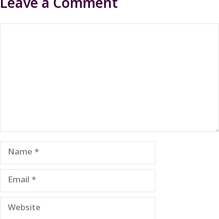
Leave a Comment
Comment
Name
Email
Website