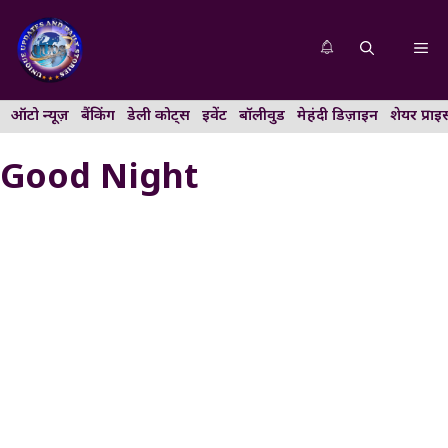
Skip
to
Me
content
ऑटो न्यूज़
बैंकिंग
डेली कोट्स
इवेंट
बॉलीवुड
मेहंदी डिज़ाइन
शेयर प्राइ
Good Night