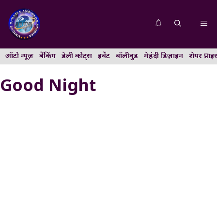
Skip
to
Me
content
ऑटो न्यूज़
बैंकिंग
डेली कोट्स
इवेंट
बॉलीवुड
मेहंदी डिज़ाइन
शेयर प्राइ
Good Night