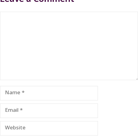
Comment
Name
Email
Website