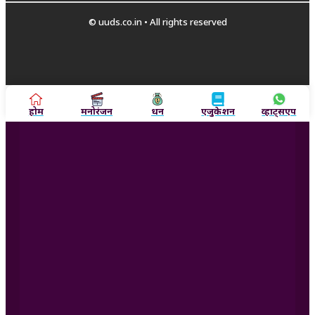
© uuds.co.in • All rights reserved
होम
मनोरंजन
धन
एजुकेशन
व्हाट्सएप