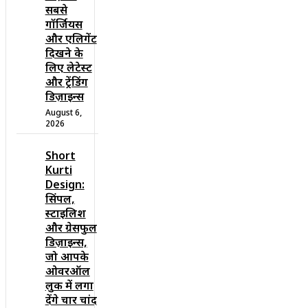
सबसे
गॉर्जियस
और एलिगेंट
दिखने के
लिए लेटेस्ट
और ट्रेंडिंग
डिज़ाइन्स
August 6,
2026
Short
Kurti
Design:
सिंपल,
स्टाइलिश
और ग्रेसफुल
डिज़ाइन्स,
जो आपके
ओवरऑल
लुक में लगा
देंगे चार चांद