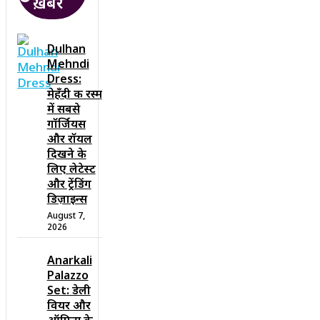
ख़बरें
Dulhan
Mehndi
Dress:
मेहँदी की रस्म
में सबसे
गॉर्जियस
और रॉयल
दिखने के
लिए लेटेस्ट
और ट्रेंडिंग
डिज़ाइन्स
August 7,
2026
Anarkali
Palazzo
Set: डेली
वियर और