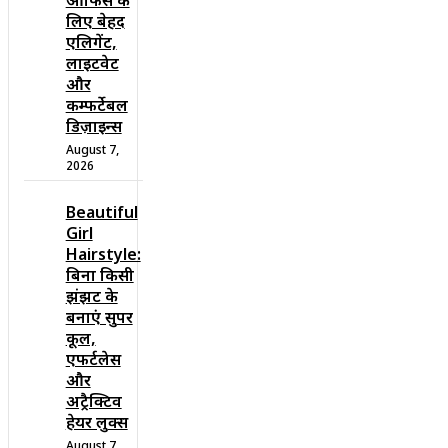
ऑफिस के
लिए बेहद
एलिगेंट,
लाइटवेट
और
कम्फर्टेबल
डिज़ाइन्स
August 7,
2026
Beautiful
Girl
Hairstyle:
बिना किसी
झंझट के
बनाएं सुपर
कूल,
एफर्टलेस
और
अट्रैक्टिव
हेयर लुक्स
August 7,