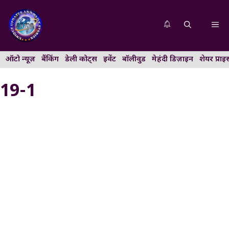
Skip
to
Me
content
ऑटो न्यूज़
बैंकिंग
डेली कोट्स
इवेंट
बॉलीवुड
मेहंदी डिज़ाइन
शेयर प्राइ
19-1