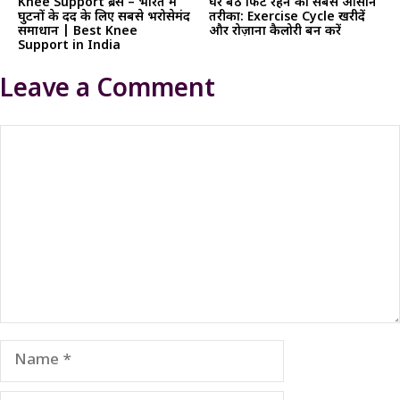
Knee Support ब्रेस – भारत में
घर बैठे फिट रहने का सबसे आसान
घुटनों के दर्द के लिए सबसे भरोसेमंद
तरीका: Exercise Cycle खरीदें
समाधान | Best Knee
और रोज़ाना कैलोरी बर्न करें
Support in India
Leave a Comment
Comment
Name