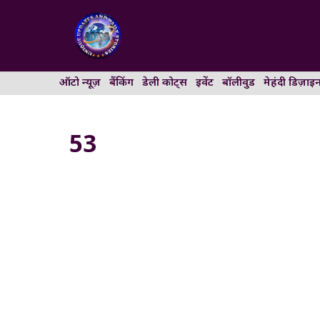
Skip
to
content
ऑटो न्यूज़
बैंकिंग
डेली कोट्स
इवेंट
बॉलीवुड
मेहंदी डिज़ाइ
53