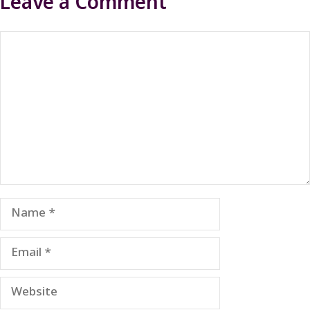
Leave a Comment
Comment
Name
Email
Website