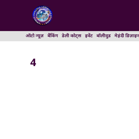
Skip
to
content
ऑटो न्यूज़
बैंकिंग
डेली कोट्स
इवेंट
बॉलीवुड
मेहंदी डिज़ाइ
4