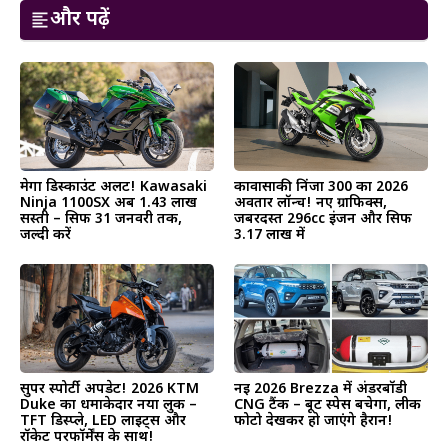
और पढ़ें
मेगा डिस्काउंट अलर्ट! Kawasaki
कावासाकी निंजा 300 का 2026
Ninja 1100SX अब ₹1.43 लाख
अवतार लॉन्च! नए ग्राफिक्स,
सस्ती – सिर्फ 31 जनवरी तक,
जबरदस्त 296cc इंजन और सिर्फ
जल्दी करें
₹3.17 लाख में
सुपर स्पोर्टी अपडेट! 2026 KTM
नई 2026 Brezza में अंडरबॉडी
Duke का धमाकेदार नया लुक –
CNG टैंक – बूट स्पेस बचेगा, लीक
TFT डिस्प्ले, LED लाइट्स और
फोटो देखकर हो जाएंगे हैरान!
रॉकेट परफॉर्मेंस के साथ!