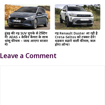
हुंडई की नई SUV चुपके से टेस्टिंग
नई Renault Duster आ रही है
में! ADAS + केबिन कैमरा के साथ
Creta-Seltos को टक्कर देने!
धांसू फीचर्स – जल्द आएगा बाजार
धड़कन बढ़ाने वाली फीचर्स, कल
में!
होगा लॉन्च!
Leave a Comment
Comment