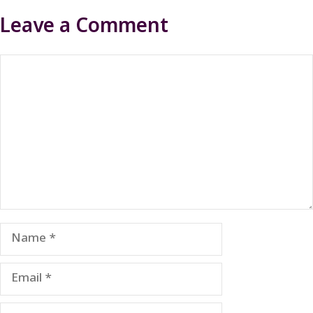
Leave a Comment
Comment
Name
Email
Website