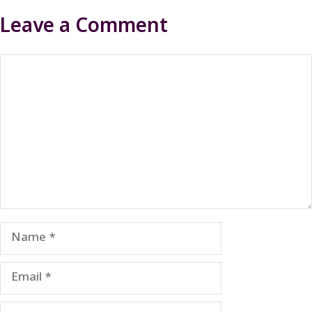
Leave a Comment
Comment
Name
Email
Website