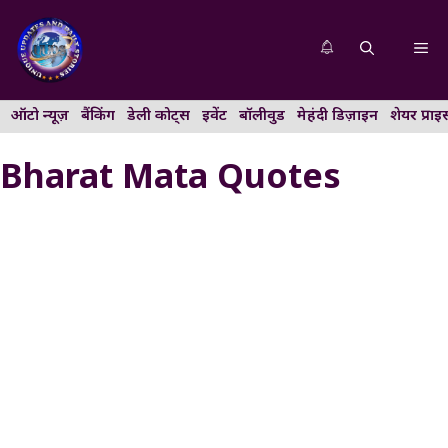
Skip
to
Me
content
ऑटो न्यूज़
बैंकिंग
डेली कोट्स
इवेंट
बॉलीवुड
मेहंदी डिज़ाइन
शेयर प्राइ
Bharat Mata Quotes