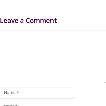
Leave a Comment
Comment
Name
Email