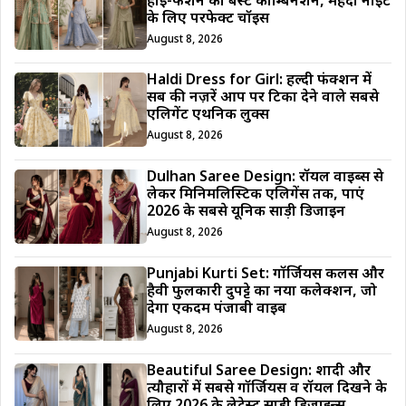
हाई-फैशन का बेस्ट कॉम्बिनेशन, मेहँदी नाइट
के लिए परफेक्ट चॉइस
August 8, 2026
Haldi Dress for Girl: हल्दी फंक्शन में
सब की नज़रें आप पर टिका देने वाले सबसे
एलिगेंट एथनिक लुक्स
August 8, 2026
Dulhan Saree Design: रॉयल वाइब्स से
लेकर मिनिमलिस्टिक एलिगेंस तक, पाएं
2026 के सबसे यूनिक साड़ी डिजाईन
August 8, 2026
Punjabi Kurti Set: गॉर्जियस कलर्स और
हैवी फुलकारी दुपट्टे का नया कलेक्शन, जो
देगा एकदम पंजाबी वाइब
August 8, 2026
Beautiful Saree Design: शादी और
त्यौहारों में सबसे गॉर्जियस व रॉयल दिखने के