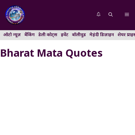
Skip
to
Me
content
ऑटो न्यूज़
बैंकिंग
डेली कोट्स
इवेंट
बॉलीवुड
मेहंदी डिज़ाइन
शेयर प्राइ
Bharat Mata Quotes