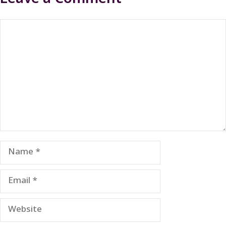
Comment
Name
Email
Website