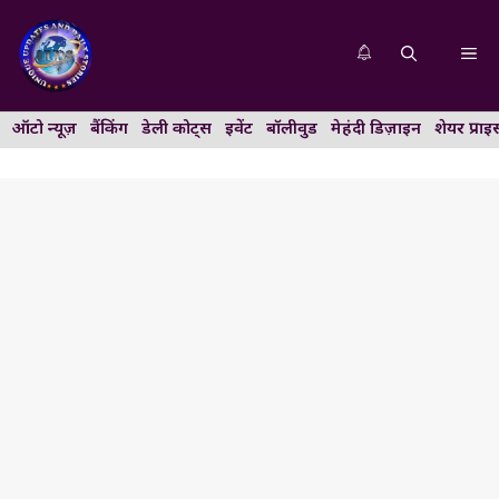
Skip
to
Me
content
ऑटो न्यूज़
बैंकिंग
डेली कोट्स
इवेंट
बॉलीवुड
मेहंदी डिज़ाइन
शेयर प्राइ