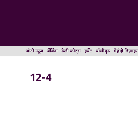
Skip
to
content
ऑटो न्यूज़
बैंकिंग
डेली कोट्स
इवेंट
बॉलीवुड
मेहंदी डिज़ाइ
12-4