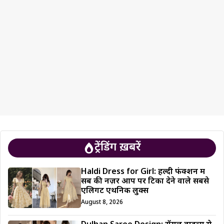
ट्रेंडिंग ख़बरें
Haldi Dress for Girl: हल्दी फंक्शन में
सब की नज़रें आप पर टिका देने वाले सबसे
एलिगेंट एथनिक लुक्स
August 8, 2026