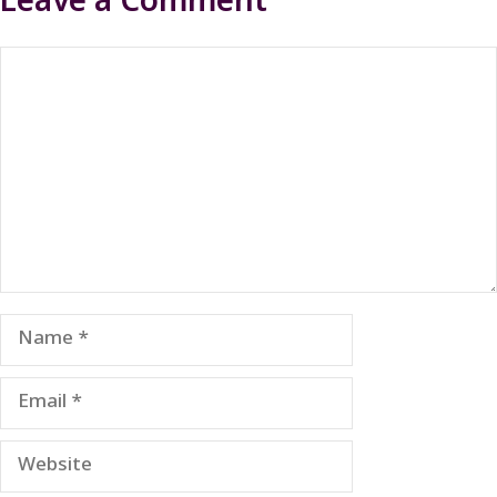
Leave a Comment
Comment
Name
Email
Website