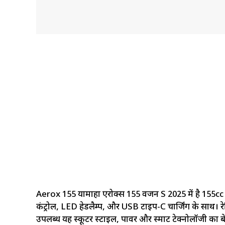
Aerox 155 यामाहा एरोक्स 155 वर्जन S 2025 में है 155c
कंट्रोल, LED हेडलैम्प, और USB टाइप-C चार्जिंग के साथ। रे
उपलब्ध यह स्कूटर स्टाइल, पावर और स्मार्ट टेक्नोलॉजी का ब