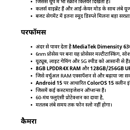
जिससे धूप में भी स्क्रीन क्लियर दिखती है।
कलर्स वाइब्रेंट हैं और आई-केयर मोड के साथ लंबे य
बजट सेगमेंट में इतना स्मूद डिस्प्ले मिलना बड़ा सरप्र
परफॉर्मेंस
अंदर से पावर देता है
MediaTek Dimensity 63
6nm प्रोसेस पर बना यह प्रोसेसर मल्टीटास्किंग, स
यूट्यूब, लाइट गेमिंग और 5G स्पीड को आसानी से है
8GB LPDDR4X RAM
और
128GB/256GB UFS 
जिसे वर्चुअल RAM एक्सपेंशन से और बढ़ाया जा सक
Android 15
पर आधारित
ColorOS 15
क्लीन इं
जिसमें कई कस्टमाइजेशन ऑप्शन्स हैं।
60-मंथ फ्लुएंसी प्रोटेक्शन का दावा है,
मतलब लंबे समय तक फोन स्लो नहीं होगा।
कैमरा