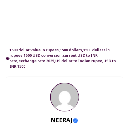
1500 dollar value in rupees
,
1500 dollars
,
1500 dollars in
rupees
,
1500 USD conversion
,
current USD to INR
rate
,
exchange rate 2025
,
US dollar to Indian rupee
,
USD to
INR 1500
NEERAJ