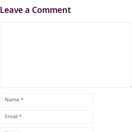
Leave a Comment
Comment
Name
Email
Website