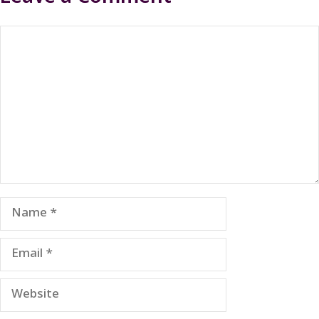
Comment
Name
Email
Website