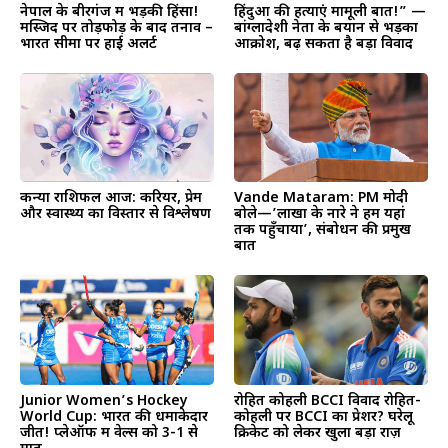
नेपाल के बीरगंज में भड़की हिंसा!
हिंदुओं की हत्याएं मामूली बात!” —
मस्जिद पर तोड़फोड़ के बाद तनाव –
बांग्लादेशी नेता के बयान से भड़का
भारत सीमा पर हाई अलर्ट
आक्रोश, बढ़ सकता है बड़ा विवाद
कन्या राशिफल आज: करियर, प्रेम
Vande Mataram: PM मोदी
और स्वास्थ्य का विस्तार से विश्लेषण
बोले—’लाखों के नारे ने हमें यहां
तक पहुँचाया’, संबोधन की प्रमुख
बातें
Junior Women’s Hockey
रोहित कोहली BCCI विवाद रोहित-
World Cup: भारत की धमाकेदार
कोहली पर BCCI का प्रेशर? घरेलू
जीत! प्लेऑफ में वेल्स को 3-1 से
क्रिकेट को लेकर खुला बड़ा राज़