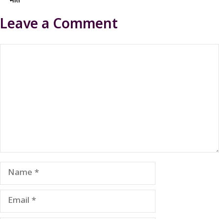
मात
Leave a Comment
Comment
Name
Email