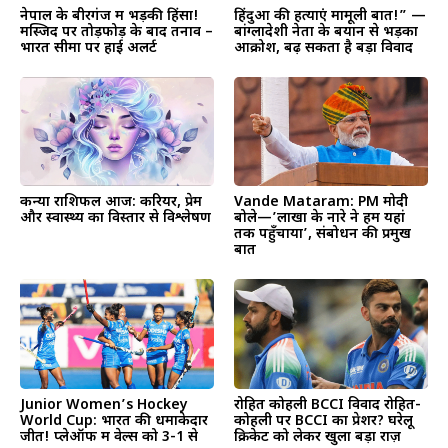
नेपाल के बीरगंज में भड़की हिंसा!
हिंदुओं की हत्याएं मामूली बात!” —
मस्जिद पर तोड़फोड़ के बाद तनाव –
बांग्लादेशी नेता के बयान से भड़का
भारत सीमा पर हाई अलर्ट
आक्रोश, बढ़ सकता है बड़ा विवाद
कन्या राशिफल आज: करियर, प्रेम
Vande Mataram: PM मोदी
और स्वास्थ्य का विस्तार से विश्लेषण
बोले—’लाखों के नारे ने हमें यहां
तक पहुँचाया’, संबोधन की प्रमुख
बातें
Junior Women’s Hockey
रोहित कोहली BCCI विवाद रोहित-
World Cup: भारत की धमाकेदार
कोहली पर BCCI का प्रेशर? घरेलू
जीत! प्लेऑफ में वेल्स को 3-1 से
क्रिकेट को लेकर खुला बड़ा राज़