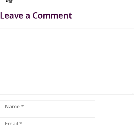
मात
Leave a Comment
Comment
Name
Email