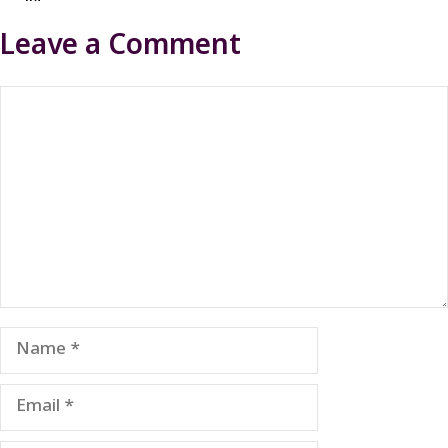
Leave a Comment
Comment
Name
Email