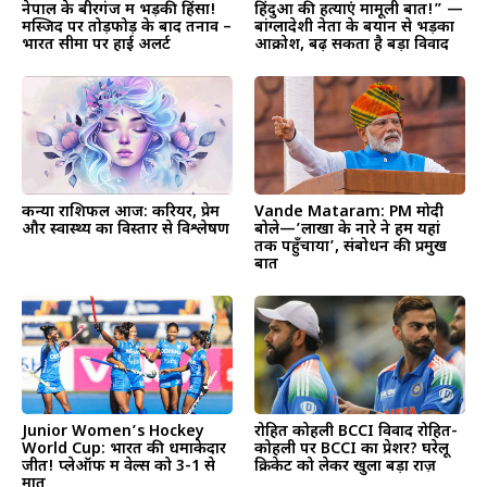
नेपाल के बीरगंज में भड़की हिंसा!
हिंदुओं की हत्याएं मामूली बात!” —
मस्जिद पर तोड़फोड़ के बाद तनाव –
बांग्लादेशी नेता के बयान से भड़का
भारत सीमा पर हाई अलर्ट
आक्रोश, बढ़ सकता है बड़ा विवाद
कन्या राशिफल आज: करियर, प्रेम
Vande Mataram: PM मोदी
और स्वास्थ्य का विस्तार से विश्लेषण
बोले—’लाखों के नारे ने हमें यहां
तक पहुँचाया’, संबोधन की प्रमुख
बातें
Junior Women’s Hockey
रोहित कोहली BCCI विवाद रोहित-
World Cup: भारत की धमाकेदार
कोहली पर BCCI का प्रेशर? घरेलू
जीत! प्लेऑफ में वेल्स को 3-1 से
क्रिकेट को लेकर खुला बड़ा राज़
मात