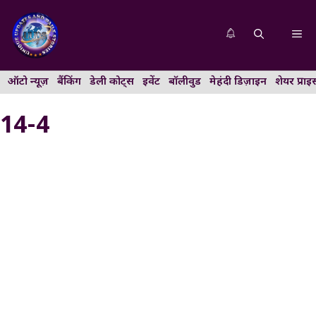
Skip
to
Me
content
ऑटो न्यूज़
बैंकिंग
डेली कोट्स
इवेंट
बॉलीवुड
मेहंदी डिज़ाइन
शेयर प्राइ
14-4